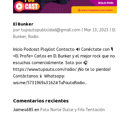
El Bunker
por
tupautapublicidad@gmail.com
|
Mar 13, 2023
|
El
Bunker
,
Radio
Inicio Podcast Playlist Contacto 🔊 Conéctate con 🎙️
«El Profe» Carlos en El Bunker y el mejor rock que no
escuchas comercialmente. Solo por 🎧
https://www.tupauta.com/radio/ ¡No te lo pierdas!
Contáctanos:📱 Whatsapp:
wa.me/573196943162#TuPautaRadio...
Comentarios recientes
Jaime4685
en
Polo Norte Dulce y Fría Tentación