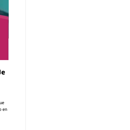
de
fue
o en